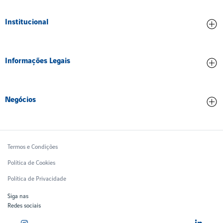
Todos os destinos
Institucional
Credenciamento
Informações Legais
Ética e Compliance
Inovação
Contrato de concessão
Meio ambiente
Negócios
Dados operacionais
Pessoas
Partes Relacionadas
Cargo
Trabalhe Conosco
Qualidade de serviço
Comercial
Treinamento
Termos e Condições
Relatórios Financeiros
Tarifas Aeroportuárias
Política de Cookies
Ruido Aeronáutico
Política de Privacidade
Siga nas
Redes sociais