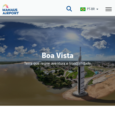
Pular
para
PT-BR
o
conteúdo
principal
Boa Vista
Terra que reúne aventura e tranquilidade