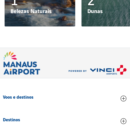
1
2
Belezas Naturais
Dunas
Voos e destinos
Chegadas
Destinos
Partidas